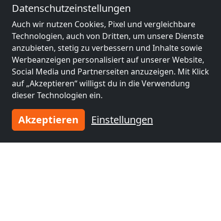
Datenschutzeinstellungen
Monteurzimmer
Monteurzimmer
Auch wir nutzen Cookies, Pixel und vergleichbare
nähe
nähe
Technologien, auch von Dritten, um unsere Dienste
St. Pölten
(48 km)
Purkersdorf
(56 km)
anzubieten, stetig zu verbessern und Inhalte sowie
Werbeanzeigen personalisiert auf unserer Website,
Social Media und Partnerseiten anzuzeigen. Mit Klick
Monteurzimmer
Monteurzimmer
auf „Akzeptieren“ willigst du in die Verwendung
nähe
nähe
dieser Technologien ein.
Trebitsch-Stadt
(58
Korneuburg
(60 km)
Akzeptieren
Einstellungen
km)
Monteurzimmer
Monteurzimmer
nähe
nähe
Klosterneuburg
(61
Perchtoldsdorf
(69
km)
km)