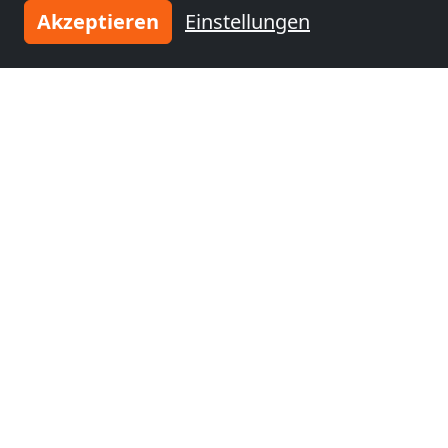
Akzeptieren
Einstellungen
Tragen Sie Ihre Unterkunft
ein
und schließen Sie sich
tausenden
zufriedenen Vermietern an!
Jetzt Unterkunft eintragen