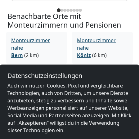
Benachbarte Orte mit
Monteurzimmern und Pensionen
Monteurzimmer
Monteurzimmer
nähe
nähe
Bern
(2 km)
Köniz
(6 km)
Datenschutzeinstellungen
Monteurzimmer
Monteurzimmer
nähe
nähe
Auch wir nutzen Cookies, Pixel und vergleichbare
Thun
(26 km)
Biel
(28 km)
Technologien, auch von Dritten, um unsere Dienste
anzubieten, stetig zu verbessern und Inhalte sowie
Werbeanzeigen personalisiert auf unserer Website,
Monteurzimmer
Social Media und Partnerseiten anzuzeigen. Mit Klick
nähe
auf „Akzeptieren“ willigst du in die Verwendung
Freiburg
(35 km)
dieser Technologien ein.