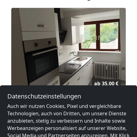
ab
35,00 €
Datenschutzeinstellungen
tzlar Marburg
Unterkunft Frankfurt-West / Bockenheim
Auch wir nutzen Cookies, Pixel und vergleichbare
60486 Frankfurt am Main
Technologien, auch von Dritten, um unsere Dienste
anzubieten, stetig zu verbessern und Inhalte sowie
1-5 Pers.
27,6 km
Werbeanzeigen personalisiert auf unserer Website,
Social Media und Partnerseiten anzuzeigen. Mit Klick