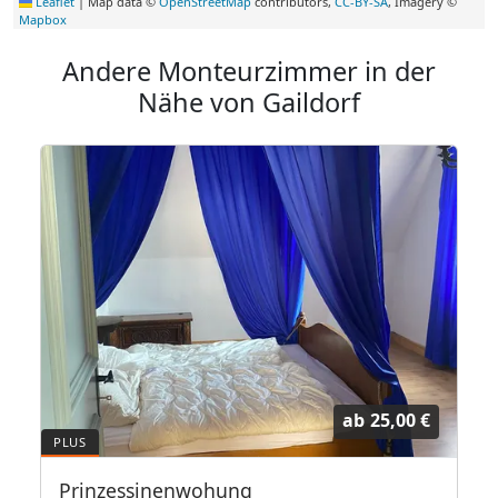
Leaflet
|
Map data ©
OpenStreetMap
contributors,
CC-BY-SA
, Imagery ©
Mapbox
Andere Monteurzimmer in der
Nähe von Gaildorf
ab
25,00 €
Prinzessinenwohung