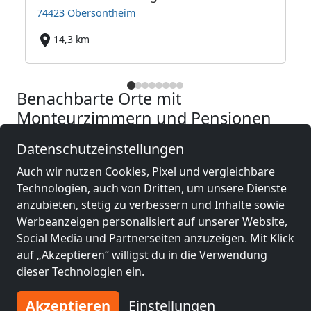
74423 Obersontheim
7
14,3 km
Benachbarte Orte mit
Monteurzimmern und Pensionen
Datenschutzeinstellungen
Monteurzimmer
Monteurzimmer
nähe
nähe
Auch wir nutzen Cookies, Pixel und vergleichbare
Esslingen am
Heilbronn
(58 km)
Technologien, auch von Dritten, um unsere Dienste
Neckar
(53 km)
anzubieten, stetig zu verbessern und Inhalte sowie
Werbeanzeigen personalisiert auf unserer Website,
Social Media und Partnerseiten anzuzeigen. Mit Klick
Monteurzimmer
Monteurzimmer
auf „Akzeptieren“ willigst du in die Verwendung
nähe
nähe
dieser Technologien ein.
Ludwigsburg
(59
Ulm
(62 km)
km)
Akzeptieren
Einstellungen