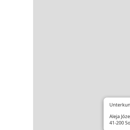
Unterkun
Aleja Józ
41-200 S