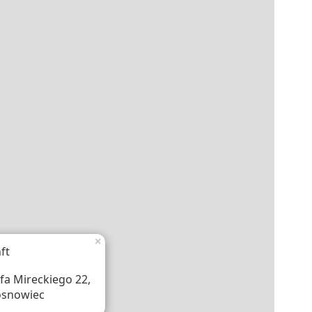
×
ft
efa Mireckiego 22,
osnowiec