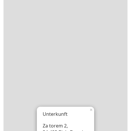
×
Unterkunft
Za torem 2,