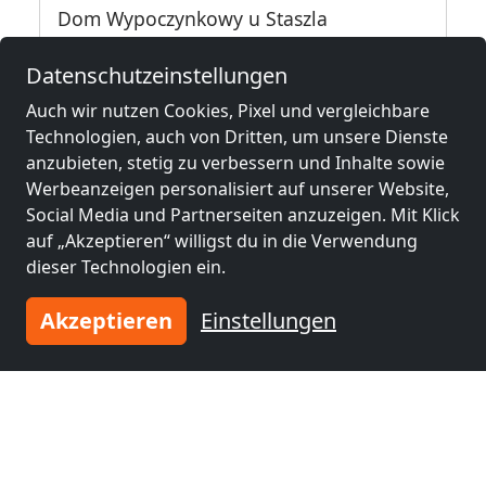
Dom Wypoczynkowy u Staszla
34-424 Bańska Wyżna
Datenschutzeinstellungen
2,6 km
Auch wir nutzen Cookies, Pixel und vergleichbare
Technologien, auch von Dritten, um unsere Dienste
anzubieten, stetig zu verbessern und Inhalte sowie
Benachbarte Orte mit
Werbeanzeigen personalisiert auf unserer Website,
Monteurzimmern und Pensionen
Social Media und Partnerseiten anzuzeigen. Mit Klick
auf „Akzeptieren“ willigst du in die Verwendung
Monteurzimmer
Monteurzimmer
dieser Technologien ein.
nähe
nähe
Zakopane
(10 km)
Nowy Targ
(10 km)
Akzeptieren
Einstellungen
Monteurzimmer
Monteurzimmer
nähe
nähe
Myślenice
(46 km)
Limanowa
(53 km)