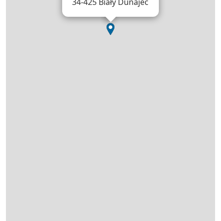
34-425 Biały Dunajec