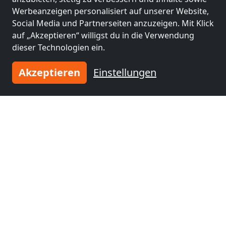
Frankenthal
(59 km)
Rastatt
(73 km)
Werbeanzeigen personalisiert auf unserer Website,
Social Media und Partnerseiten anzuzeigen. Mit Klick
auf „Akzeptieren“ willigst du in die Verwendung
Monteurzimmer
dieser Technologien ein.
nähe
Mainz
(74 km)
Akzeptieren
Einstellungen
Tragen Sie Ihre Unterkunft
ein
und schließen Sie sich
tausenden
zufriedenen Vermietern an!
Jetzt Unterkunft eintragen