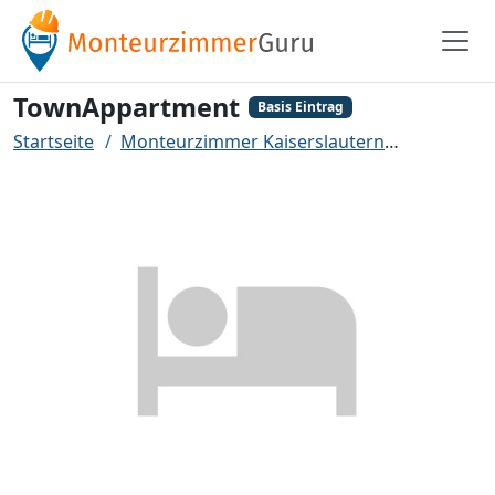
TownAppartment
Basis Eintrag
Startseite
Monteurzimmer Kaiserslautern
TownAppa