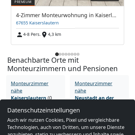
ue Ausstattung
4-Zimmer Monteurwohnung in Kaiserlautern
67655 Kaiserslautern
4-8 Pers.
4,3 km
Benachbarte Orte mit
Monteurzimmern und Pensionen
Monteurzimmer
Monteurzimmer
nähe
nähe
Kaiserslautern
(0
Neustadt an der
km)
Weinstraße
(38 km)
Datenschutzeinstellungen
Auch wir nutzen Cookies, Pixel und vergleichbare
Monteurzimmer
Monteurzimmer
Technologien, auch von Dritten, um unsere Dienste
nähe
nähe
anzubieten, stetig zu verbessern und Inhalte sowie