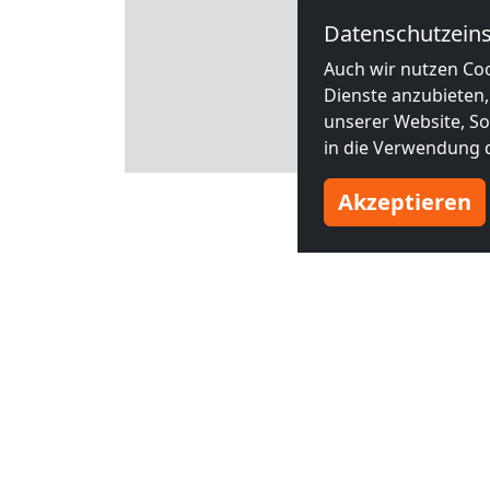
Datenschutzeins
Auch wir nutzen Coo
Dienste anzubieten,
unserer Website, Soc
in die Verwendung d
Leaflet
Akzeptieren
Andere M
ab
10,00 €
ab
20,00 €