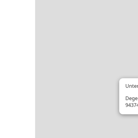
Unte
Dege
9437