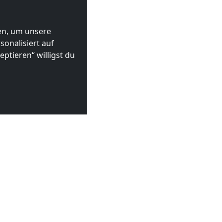
ten, um unsere
onalisiert auf
ptieren“ willigst du
chwarzach
 €
ab
20,00 €