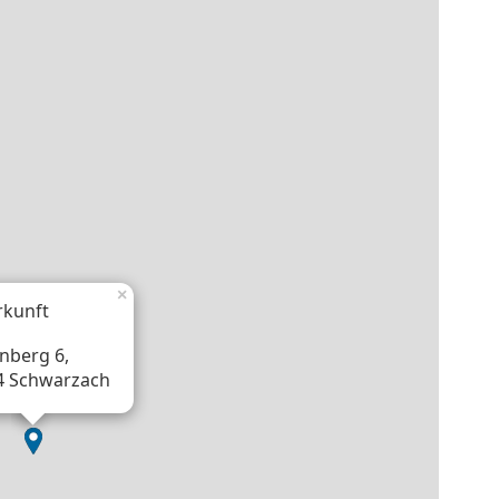
×
rkunft
nberg 6,
4 Schwarzach