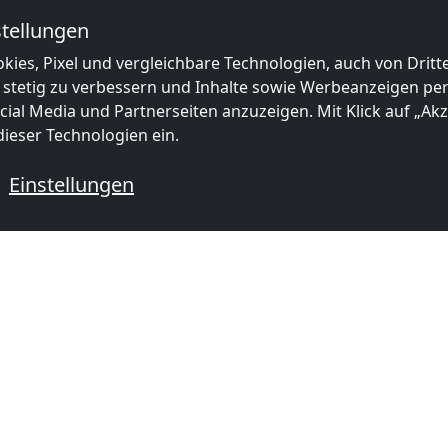
tellungen
kies, Pixel und vergleichbare Technologien, auch von Drit
 stetig zu verbessern und Inhalte sowie Werbeanzeigen pers
ial Media und Partnerseiten anzuzeigen. Mit Klick auf „Akze
ieser Technologien ein.
|
Map data ©
OpenStreetMap
contributors,
CC-BY-SA
, Imagery ©
Mapbox
Einstellungen
onteurzimmer in der Nähe von S
ab
23,33 €
ab
20,00