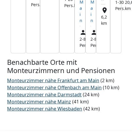
M
M
1-30
20,
Pers.
km
Pers.
km
a
a
Pers.
km
i
i
6,2
n
n
km
2-8
1,5
2-8
1,5
Pers.
km
Pers.
km
Benachbarte Orte mit
Monteurzimmern und Pensionen
Monteurzimmer nähe Frankfurt am Main
(2 km)
Monteurzimmer nähe Offenbach am Main
(10 km)
Monteurzimmer nähe Darmstadt
(24 km)
Monteurzimmer nähe Mainz
(41 km)
Monteurzimmer nähe Wiesbaden
(42 km)