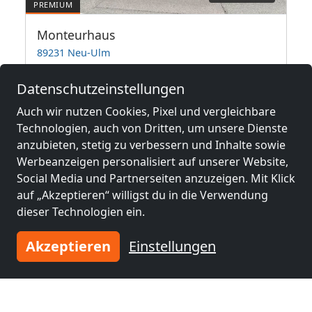
Monteurhaus
89231 Neu-Ulm
7
1-9 Pers.
32,3 km
Datenschutzeinstellungen
Auch wir nutzen Cookies, Pixel und vergleichbare
Technologien, auch von Dritten, um unsere Dienste
Benachbarte Orte mit
anzubieten, stetig zu verbessern und Inhalte sowie
Monteurzimmern und Pensionen
Werbeanzeigen personalisiert auf unserer Website,
Social Media und Partnerseiten anzuzeigen. Mit Klick
Monteurzimmer
Monteurzimmer
auf „Akzeptieren“ willigst du in die Verwendung
nähe
nähe
dieser Technologien ein.
Ulm
(31 km)
Esslingen am
Neckar
(47 km)
Akzeptieren
Einstellungen
Monteurzimmer
Monteurzimmer
nähe
nähe