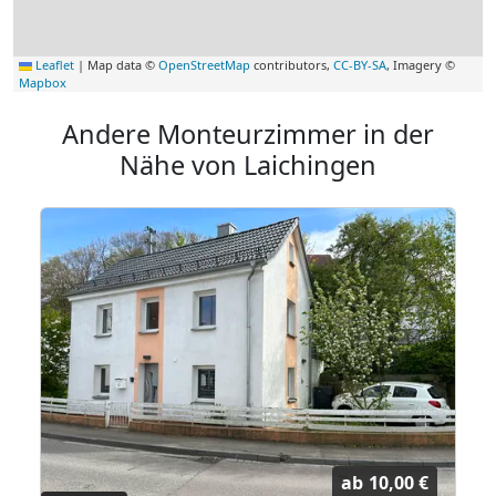
Leaflet
|
Map data ©
OpenStreetMap
contributors,
CC-BY-SA
, Imagery ©
Mapbox
Andere Monteurzimmer in der
Nähe von Laichingen
ab
10,00 €