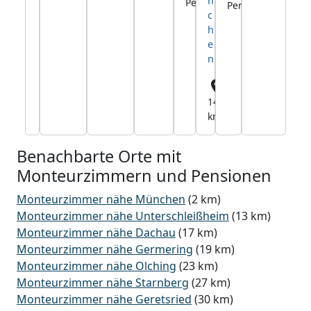
n
Pers.
Pers.
c
h
e
n
14,1
km
Benachbarte Orte mit
Monteurzimmern und Pensionen
Monteurzimmer nähe München
(2 km)
Monteurzimmer nähe Unterschleißheim
(13 km)
Monteurzimmer nähe Dachau
(17 km)
Monteurzimmer nähe Germering
(19 km)
Monteurzimmer nähe Olching
(23 km)
Monteurzimmer nähe Starnberg
(27 km)
Monteurzimmer nähe Geretsried
(30 km)