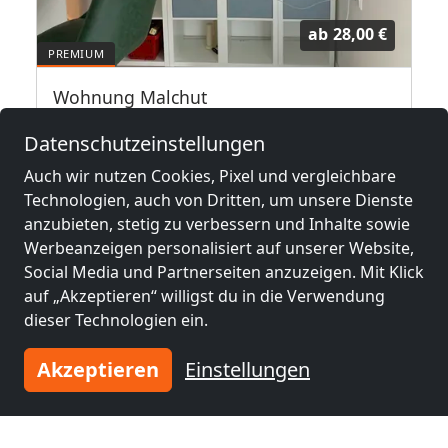
ab
28,00 €
r
Wohnung Malchut
72655 Altdorf
7
Datenschutzeinstellungen
1-5 Pers.
25,2 km
Auch wir nutzen Cookies, Pixel und vergleichbare
Technologien, auch von Dritten, um unsere Dienste
anzubieten, stetig zu verbessern und Inhalte sowie
Benachbarte Orte mit
Werbeanzeigen personalisiert auf unserer Website,
Monteurzimmern und Pensionen
Social Media und Partnerseiten anzuzeigen. Mit Klick
auf „Akzeptieren“ willigst du in die Verwendung
dieser Technologien ein.
Monteurzimmer
Monteurzimmer
nähe
nähe
Akzeptieren
Einstellungen
Esslingen am
Reutlingen
(35 km)
Neckar
(25 km)