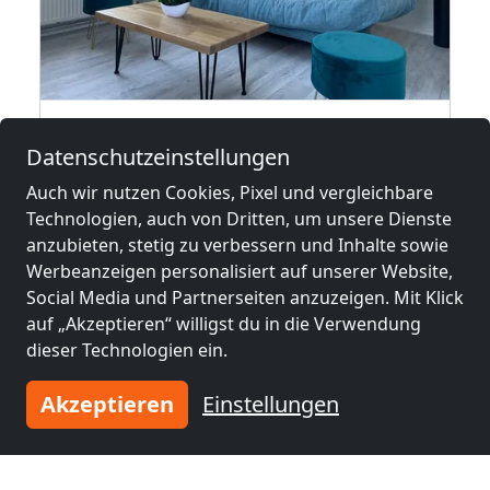
enwohnung
Apartments in Annahütte, Großräschen, Henriette und Finsterwalde
Datenschutzeinstellungen
01994 Annahütte
Auch wir nutzen Cookies, Pixel und vergleichbare
30 Pers.
31,4 km
Technologien, auch von Dritten, um unsere Dienste
anzubieten, stetig zu verbessern und Inhalte sowie
Werbeanzeigen personalisiert auf unserer Website,
Benachbarte Orte mit
Social Media und Partnerseiten anzuzeigen. Mit Klick
Monteurzimmern und Pensionen
auf „Akzeptieren“ willigst du in die Verwendung
dieser Technologien ein.
Monteurzimmer
Monteurzimmer
Akzeptieren
Einstellungen
nähe
nähe
Hoyerswerda
(5 km)
Bautzen
(36 km)