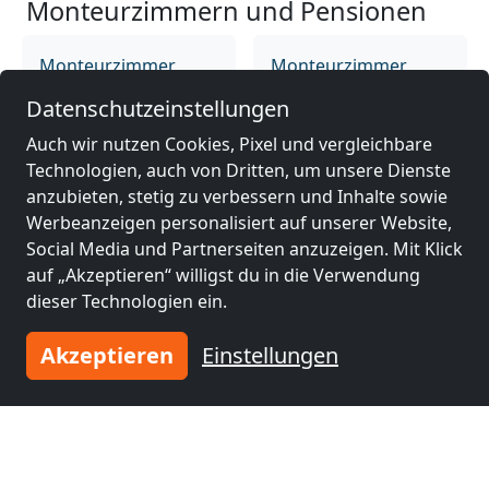
Monteurzimmern und Pensionen
Monteurzimmer
Monteurzimmer
nähe
nähe
Datenschutzeinstellungen
Bremerhaven
(9 km)
Wilhelmshaven
(53
km)
Auch wir nutzen Cookies, Pixel und vergleichbare
Technologien, auch von Dritten, um unsere Dienste
anzubieten, stetig zu verbessern und Inhalte sowie
Monteurzimmer
Monteurzimmer
Werbeanzeigen personalisiert auf unserer Website,
nähe
nähe
Social Media und Partnerseiten anzuzeigen. Mit Klick
Delmenhorst
(57
Bremen
(57 km)
auf „Akzeptieren“ willigst du in die Verwendung
km)
dieser Technologien ein.
Akzeptieren
Einstellungen
Monteurzimmer
nähe
Oldenburg
(64 km)