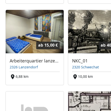
ab
15,00 €
ab
40
Arbeiterquartier lanzendorf
NKC_01
2326 Lanzendorf
2320 Schwechat
6,88 km
10,00 km