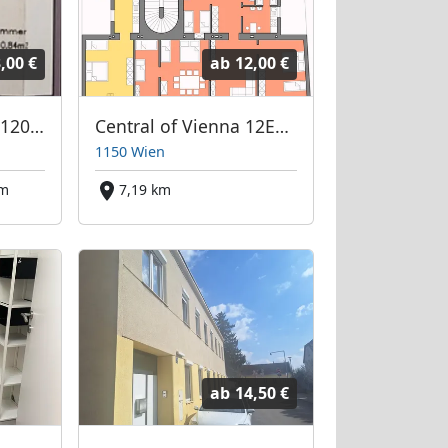
,00 €
ab
12,00 €
Monteurwohnung 1200 Wien // Highway, Entertainment and City centre
Central of Vienna 12Eur/bed + Highspeed Internet + parking
1150 Wien
km
7,19 km
ab
14,50 €