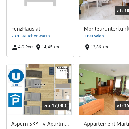
ab
10
FenzHaus.at
2320 Rauchenwarth
1190 Wien
4-9 Pers.
14,46 km
12,86 km
ab
17,00 €
ab
15
Aspern SKY TV Apartment
Appartement Marti