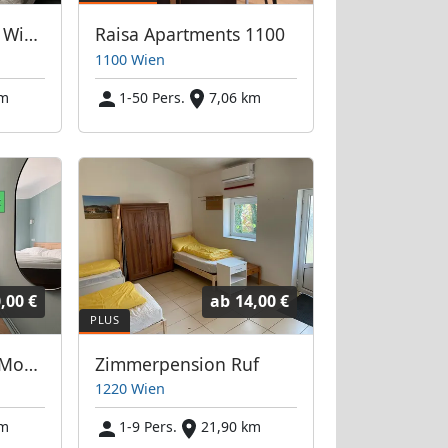
Arbeiterquartier in Wien Simmering
Raisa Apartments 1100
1100 Wien
km
1-50 Pers.
7,06 km
,00 €
ab
14,00 €
ab €545 netto pro Monat | ampm Zimmer 1120 Wien
Zimmerpension Ruf
1220 Wien
km
1-9 Pers.
21,90 km