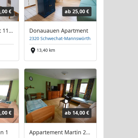
,00 €
ab
25,00 €
Monteurunterkunft 1190 Wien
Donauauen Apartment
2320 Schwechat-Mannswörth
13,40 km
,00 €
ab
14,00 €
n 1
Appartement Martin 2 Wien