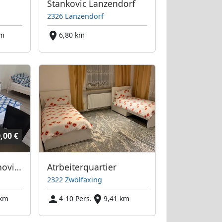
Stankovic Lanzendorf
2326 Lanzendorf
km
6,80 km
,00 €
OMV-Nähe neu renovierte Appartements
Atrbeiterquartier
2322 Zwölfaxing
 km
4-10 Pers.
9,41 km