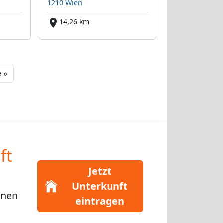
1210 Wien
14,26 km
Next
 »
ft
Jetzt
Unterkunft
enen
eintragen