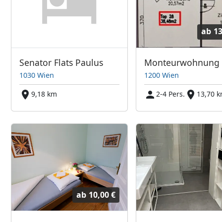
ab
13
Senator Flats Paulus
1030 Wien
1200 Wien
9,18 km
2-4 Pers.
13,70 
ab
10,00 €