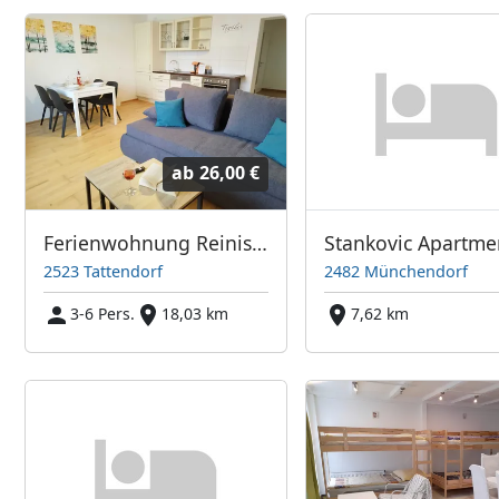
ab
26,00 €
Ferienwohnung Reinisch
Stankovic Apartme
2523 Tattendorf
2482 Münchendorf
3-6 Pers.
18,03 km
7,62 km