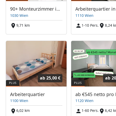
90+ Monteurzimmer in Wien, Einzelbetten, Parkplätze, WIFI, Küchen
1030 Wien
1110 Wien
9,71 km
1-10 Pers.
8,24 
ab
25,00 €
ab
20
Arbeiterquartier
1100 Wien
1120 Wien
6,02 km
1-60 Pers.
6,42 