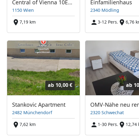
Central of Vienna 10Eur/bed + Highspeed Internet + parking
Einfamilienhaus
1150 Wien
2340 Mödling
7,19 km
3-12 Pers.
6,76 
ab
10,00 €
ab
10
Stankovic Apartment
2482 Münchendorf
2320 Schwechat
7,62 km
1-30 Pers.
12,74