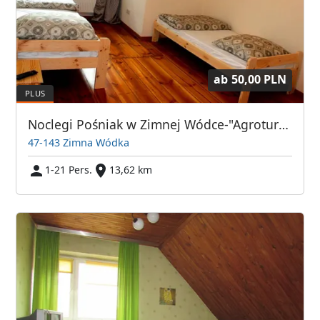
ab
50,00 PLN
Noclegi Pośniak w Zimnej Wódce-"Agroturystyka Pośniak"
47-143 Zimna Wódka
1-21 Pers.
13,62 km